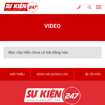
VIDEO
Mục này hiện chưa có bài đăng nào.
GIỚI THIỆU
BẢNG GIÁ QUẢNG CÁO
LÊN ĐẦU T