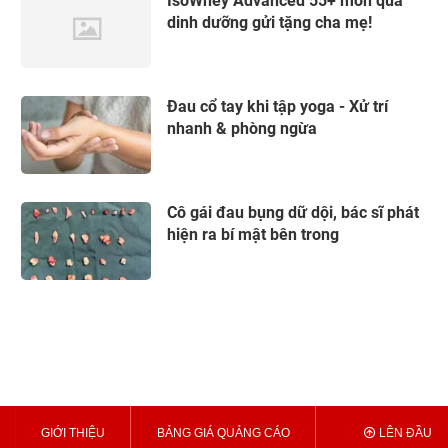
IsoWhey Advanced 55+ món quà
dinh dưỡng gửi tặng cha mẹ!
Đau cổ tay khi tập yoga - Xử trí
nhanh & phòng ngừa
Cô gái đau bụng dữ dội, bác sĩ phát
hiện ra bí mật bên trong
GIỚI THIỆU
BẢNG GIÁ QUẢNG CÁO
LÊN ĐẦU T