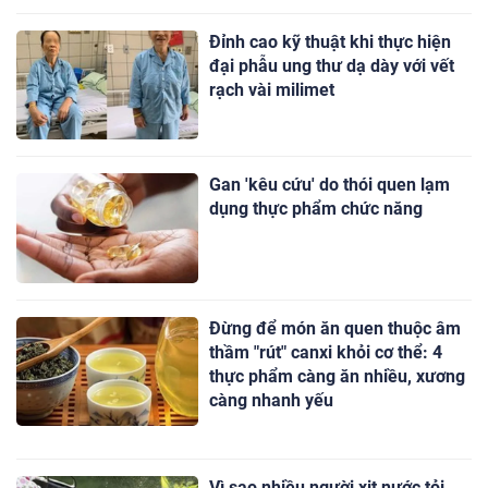
Đỉnh cao kỹ thuật khi thực hiện
đại phẫu ung thư dạ dày với vết
rạch vài milimet
Gan 'kêu cứu' do thói quen lạm
dụng thực phẩm chức năng
Đừng để món ăn quen thuộc âm
thầm "rút" canxi khỏi cơ thể: 4
thực phẩm càng ăn nhiều, xương
càng nhanh yếu
Vì sao nhiều người xịt nước tỏi