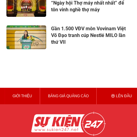
“Ngày hội Thợ máy nhất nhất” để
tôn vinh nghề thợ máy
Gần 1.500 VĐV môn Vovinam Việt
Võ Đạo tranh cúp Nestlé MILO lần
thứ VII
GIỚI THIỆU
BẢNG GIÁ QUẢNG CÁO
LÊN ĐẦU T