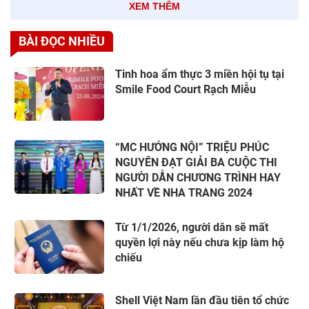
XEM THÊM
BÀI ĐỌC NHIỀU
Tinh hoa ẩm thực 3 miền hội tụ tại
Smile Food Court Rạch Miễu
“MC HƯỚNG NỘI” TRIỆU PHÚC
NGUYÊN ĐẠT GIẢI BA CUỘC THI
NGƯỜI DẪN CHƯƠNG TRÌNH HAY
NHẤT VỀ NHA TRANG 2024
Từ 1/1/2026, người dân sẽ mất
quyền lợi này nếu chưa kịp làm hộ
chiếu
Shell Việt Nam lần đầu tiên tổ chức