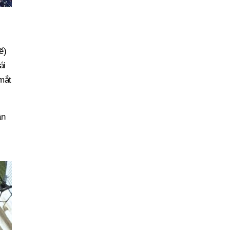
ế)
ái
 mắt
ân