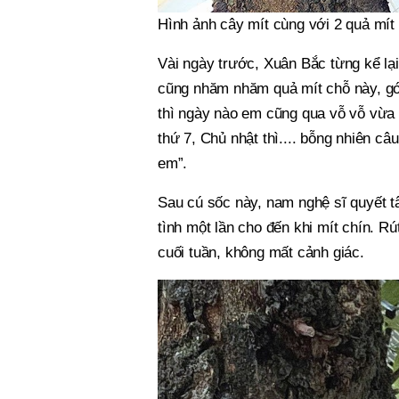
Hình ảnh cây mít cùng với 2 quả mít
Vài ngày trước, Xuân Bắc từng kể lạ
cũng nhăm nhăm quả mít chỗ này, góc
thì ngày nào em cũng qua vỗ vỗ vừa
thứ 7, Chủ nhật thì.... bỗng nhiên câu
em”.
Sau cú sốc này, nam nghệ sĩ quyết tâ
tình một lần cho đến khi mít chín. 
cuối tuần, không mất cảnh giác.