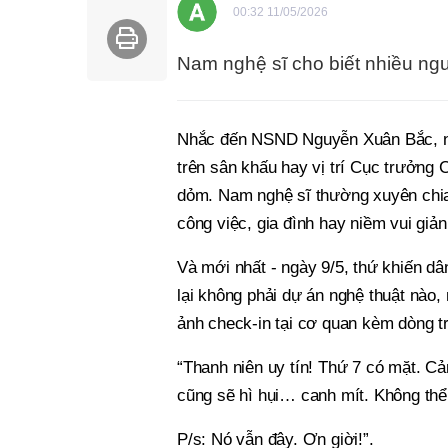
00:32 11/05/2026
Nam nghệ sĩ cho biết nhiều ngườ
Nhắc đến NSND Nguyễn Xuân Bắc, nhi
trên sân khấu hay vị trí Cục trưởng 
dỏm. Nam nghệ sĩ thường xuyên chi
công việc, gia đình hay niềm vui giản
Và mới nhất - ngày 9/5, thứ khiến d
lại không phải dự án nghệ thuật nào
ảnh check-in tại cơ quan kèm dòng t
“Thanh niên uy tín! Thứ 7 có mặt. 
cũng sẽ hì hụi… canh mít. Không thể 
P/s: Nó vẫn đây. Ơn giời!”.