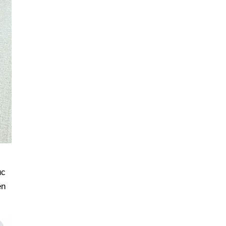
ục
ện