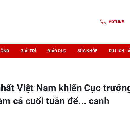
HOTLINE
SỐNG
GIẢI TRÍ
GIÁO DỤC
SỨC KHỎE
DU LỊCH -
 nhất Việt Nam khiến Cục trưởn
àm cả cuối tuần để... canh