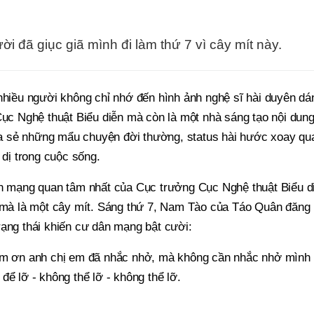
i đã giục giã mình đi làm thứ 7 vì cây mít này.
ều người không chỉ nhớ đến hình ảnh nghệ sĩ hài duyên dá
Cục Nghệ thuật Biểu diễn mà còn là một nhà sáng tạo nội dung
a sẻ những mẩu chuyện đời thường, status hài hước xoay qu
 dị trong cuộc sống.
ân mạng quan tâm nhất của Cục trưởng Cục Nghệ thuật Biểu d
, mà là một cây mít. Sáng thứ 7, Nam Tào của Táo Quân đăng
rạng thái khiến cư dân mạng bật cười:
Cảm ơn anh chị em đã nhắc nhở, mà không cần nhắc nhở mình
để lỡ - không thể lỡ - không thể lỡ.