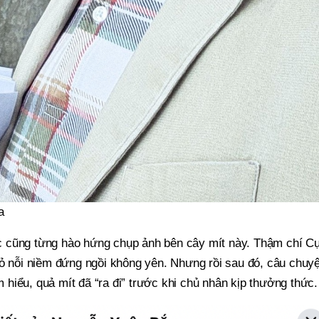
a
 cũng từng hào hứng chụp ảnh bên cây mít này. Thậm chí C
tỏ nỗi niềm đứng ngồi không yên. Nhưng rồi sau đó, câu chuy
hiểu, quả mít đã “ra đi” trước khi chủ nhân kịp thưởng thức.