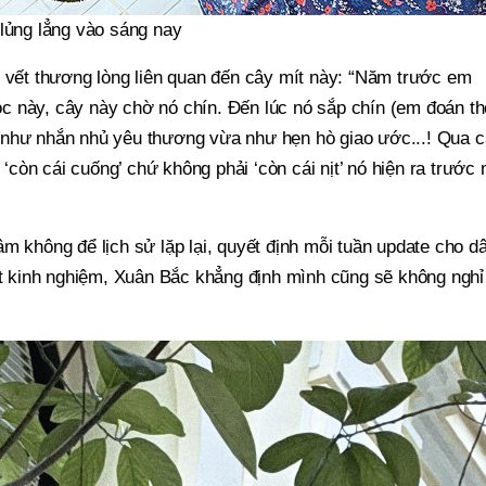
 lủng lẳng vào sáng nay
i vết thương lòng liên quan đến cây mít này: “Năm trước em
 này, cây này chờ nó chín. Đến lúc nó sắp chín (em đoán th
 như nhắn nhủ yêu thương vừa như hẹn hò giao ước...! Qua c
 ‘còn cái cuống’ chứ không phải ‘còn cái nịt’ nó hiện ra trước
m không để lịch sử lặp lại, quyết định mỗi tuần update cho d
Rút kinh nghiệm, Xuân Bắc khẳng định mình cũng sẽ không nghỉ