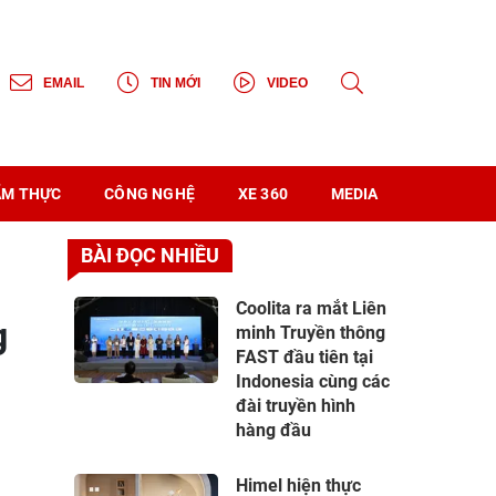
EMAIL
TIN MỚI
VIDEO
 ẨM THỰC
CÔNG NGHỆ
XE 360
MEDIA
BÀI ĐỌC NHIỀU
Coolita ra mắt Liên
g
minh Truyền thông
FAST đầu tiên tại
Indonesia cùng các
đài truyền hình
hàng đầu
Himel hiện thực