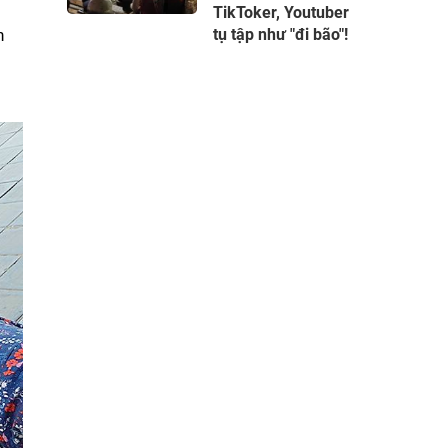
TikToker, Youtuber
tụ tập như "đi bão"!
n