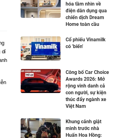
hóa tầm nhìn về
điện dân dụng qua
chiến dịch Dream
Home toàn cầu
Cổ phiếu Vinamilk
ng
có 'biến'
 dí
anh
Công bố Car Choice
Awards 2026: Mở
iễn
rộng vinh danh cả
con người, sự kiện
thúc đẩy ngành xe
Việt Nam
Khung cảnh giật
mình trước nhà
Huấn Hoa Hồng: