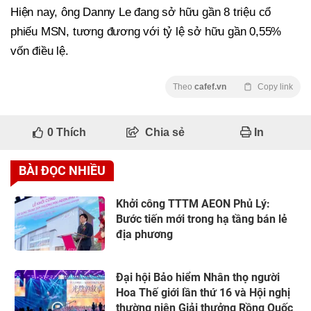
Hiện nay, ông Danny Le đang sở hữu gần 8 triệu cổ
phiếu MSN, tương đương với tỷ lệ sở hữu gần 0,55%
vốn điều lệ.
Theo
cafef.vn
Copy link
0
Thích
Chia sẻ
In
BÀI ĐỌC NHIỀU
Khởi công TTTM AEON Phủ Lý:
Bước tiến mới trong hạ tầng bán lẻ
địa phương
Đại hội Bảo hiểm Nhân thọ người
Hoa Thế giới lần thứ 16 và Hội nghị
thường niên Giải thưởng Rồng Quốc