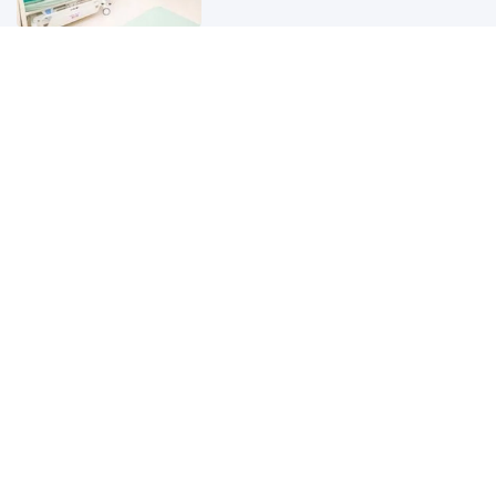
2026"
Nhận iPhone mới chớ dùng vội, hãy
thực hiện ngay 5 thao tác quan
trọng mà không phải ai cũng biết
Vì sao sữa chua xuất hiện nước
màu vàng sau khi mở nắp?
Tổng Giám đốc Petrovietnam yêu
cầu đẩy nhanh tiến độ siêu dự án
57.600 tỷ đồng