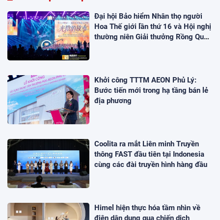
Đại hội Bảo hiểm Nhân thọ người
Hoa Thế giới lần thứ 16 và Hội nghị
thường niên Giải thưởng Rồng Quốc
tế (IDA) 2026 được tổ chức trọng
thể
Khởi công TTTM AEON Phủ Lý:
Bước tiến mới trong hạ tầng bán lẻ
địa phương
Coolita ra mắt Liên minh Truyền
thông FAST đầu tiên tại Indonesia
cùng các đài truyền hình hàng đầu
Himel hiện thực hóa tầm nhìn về
điện dân dụng qua chiến dịch