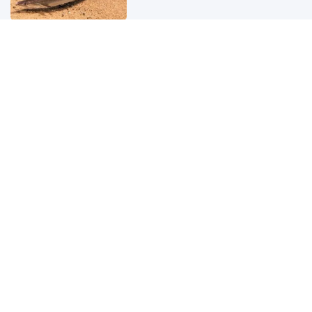
Thông tin mới nhất về giá của
iPhone 18 Pro Max
Vợ Ronaldo đáp trả
Lương Thế Thành đừng đội tóc giả
nữa!