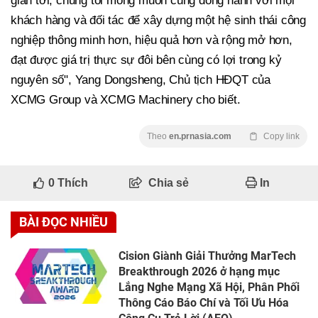
gian tới, chúng tôi mong muốn cùng đồng hành với mọi
khách hàng và đối tác để xây dựng một hệ sinh thái công
nghiệp thông minh hơn, hiệu quả hơn và rộng mở hơn,
đạt được giá trị thực sự đôi bên cùng có lợi trong kỷ
nguyên số", Yang Dongsheng, Chủ tịch HĐQT của
XCMG Group và XCMG Machinery cho biết.
Theo
en.prnasia.com
Copy link
0
Thích
Chia sẻ
In
BÀI ĐỌC NHIỀU
Cision Giành Giải Thưởng MarTech
Breakthrough 2026 ở hạng mục
Lắng Nghe Mạng Xã Hội, Phân Phối
Thông Cáo Báo Chí và Tối Ưu Hóa