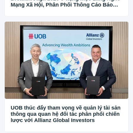
Mạng Xã Hội, Phân Phối Thông Cáo Báo
Chí và Tối Ưu Hóa Công Cụ Trả Lời (AEO)
UOB thúc đẩy tham vọng về quản lý tài sản
thông qua quan hệ đối tác phân phối chiến
lược với Allianz Global Investors