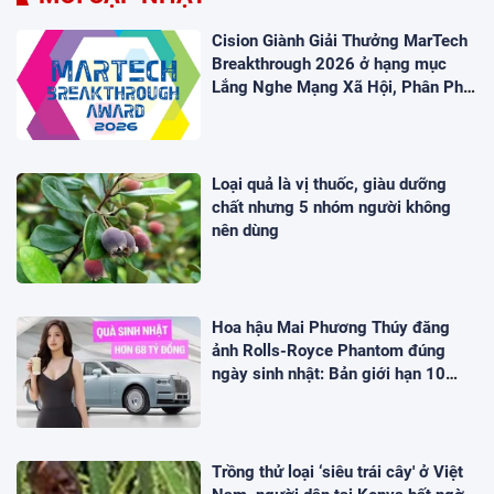
Cision Giành Giải Thưởng MarTech
Breakthrough 2026 ở hạng mục
Lắng Nghe Mạng Xã Hội, Phân Phối
Thông Cáo Báo Chí và Tối Ưu Hóa
Công Cụ Trả Lời (AEO)
Loại quả là vị thuốc, giàu dưỡng
chất nhưng 5 nhóm người không
nên dùng
Hoa hậu Mai Phương Thúy đăng
ảnh Rolls-Royce Phantom đúng
ngày sinh nhật: Bản giới hạn 10
chiếc toàn cầu, giá quy đổi gần 68
tỷ đồng
Trồng thử loại ‘siêu trái cây' ở Việt