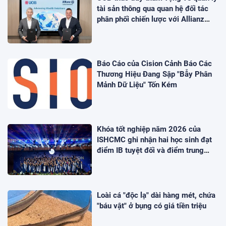
tài sản thông qua quan hệ đối tác
phân phối chiến lược với Allianz
Global Investors
Báo Cáo của Cision Cảnh Báo Các
Thương Hiệu Đang Sập "Bẫy Phân
Mảnh Dữ Liệu" Tốn Kém
Khóa tốt nghiệp năm 2026 của
ISHCMC ghi nhận hai học sinh đạt
điểm IB tuyệt đối và điểm trung
bình toàn khóa đạt 34,5
Loài cá "độc lạ" dài hàng mét, chứa
"báu vật" ở bụng có giá tiền triệu