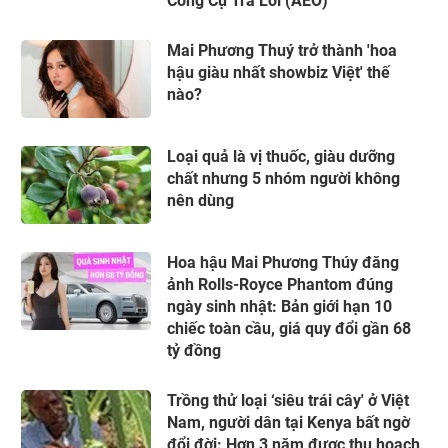
Công Cụ Trả Lời (AEO)
Mai Phương Thuý trở thành 'hoa
hậu giàu nhất showbiz Việt' thế
nào?
Loại quả là vị thuốc, giàu dưỡng
chất nhưng 5 nhóm người không
nên dùng
Hoa hậu Mai Phương Thúy đăng
ảnh Rolls-Royce Phantom đúng
ngày sinh nhật: Bản giới hạn 10
chiếc toàn cầu, giá quy đổi gần 68
tỷ đồng
Trồng thử loại ‘siêu trái cây' ở Việt
Nam, người dân tại Kenya bất ngờ
đổi đời: Hơn 3 năm được thu hoạch,