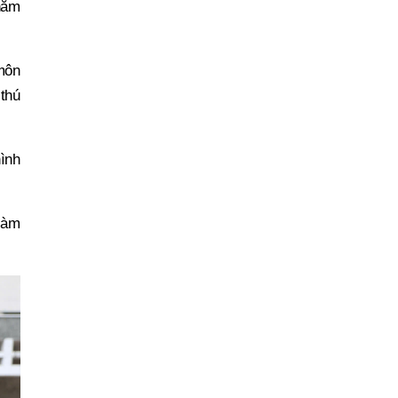
 nắm
 môn
 thú
ình
 làm