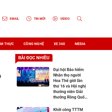
EMAIL
TIN MỚI
VIDEO
 ẨM THỰC
CÔNG NGHỆ
XE 360
MEDIA
BÀI ĐỌC NHIỀU
Đại hội Bảo hiểm
ỏ
Nhân thọ người
Hoa Thế giới lần
thứ 16 và Hội nghị
thường niên Giải
thưởng Rồng Quốc
tế (IDA) 2026 được
tổ chức trọng thể
Khởi công TTTM