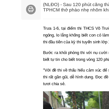
(NLĐO) - Sau 120 phút căng th
TPHCM thở phào nhẹ nhõm khi co
Trưa 1-6, tại điểm thi THCS Võ Tr
ngóng, lo lắng không biết con có là
thi đầu tiên của kỳ thi tuyển sinh l
Bước ra khỏi phòng thi với nụ cườ
biết tự tin cho biết trong vòng 120 ph
"Với đề thi về thấu hiểu cảm xúc để
thi rất gần gũi, dễ hình dung. Đọc đ
tươi chia sẻ.