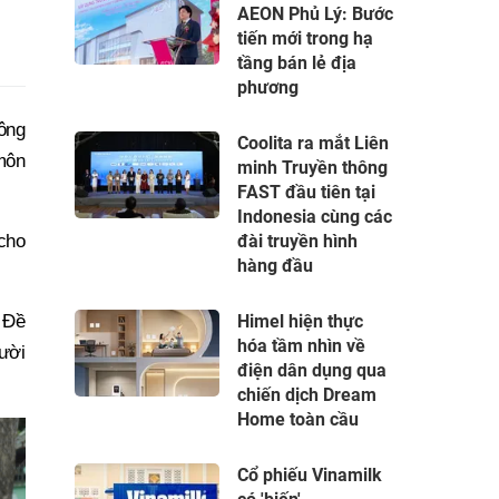
AEON Phủ Lý: Bước
tiến mới trong hạ
tầng bán lẻ địa
phương
ông
Coolita ra mắt Liên
 môn
minh Truyền thông
FAST đầu tiên tại
Indonesia cùng các
cho
đài truyền hình
hàng đầu
. Đề
Himel hiện thực
hóa tầm nhìn về
cười
điện dân dụng qua
chiến dịch Dream
Home toàn cầu
Cổ phiếu Vinamilk