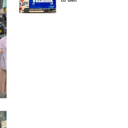
có 'biến'