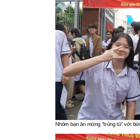
Nhóm bạn ăn mừng "trúng tủ" với bứ