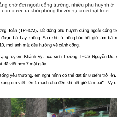
ẳng chờ đợi ngoài cổng trường, nhiều phụ huynh ở
n bước ra khỏi phòng thi với nụ cười thật tươi.
ường Toản (TPHCM), rất đông phụ huynh đứng ngoài cổng tr
m được bài hay không. Sau khi có thông báo hết giờ làm bài
ớp 10, mọi ánh mắt đều hướng về cánh cổng.
i rạng rỡ, em Khánh Vỵ, học sinh Trường THCS Nguyễn Du, 
út đã viết hơn 7 mặt giấy.
 sống yêu thương, em nghĩ mình có thể đạt từ 8 điểm trở lên
ề xong em viết liền 1 mạch cho đến khi hết giờ làm bài" - Vy 