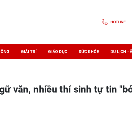
HOTLINE
SỐNG
GIẢI TRÍ
GIÁO DỤC
SỨC KHỎE
DU LỊCH -
ữ văn, nhiều thí sinh tự tin "b