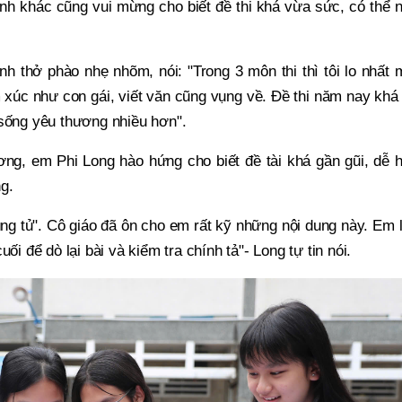
sinh khác cũng vui mừng cho biết đề thi khá vừa sức, có thể
h thở phào nhẹ nhõm, nói: "Trong 3 môn thi thì tôi lo nhất
 xúc như con gái, viết văn cũng vụng về. Đề thi năm nay khá
 sống yêu thương nhiều hơn".
ng, em Phi Long hào hứng cho biết đề tài khá gần gũi, dễ h
g.
úng tủ". Cô giáo đã ôn cho em rất kỹ những nội dung này. Em
ối để dò lại bài và kiểm tra chính tả"- Long tự tin nói.