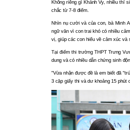
Không riêng gì Khánh Vy, nhiều thí 
chắc từ 7-8 điểm.
Nhìn nụ cười và của con, bà Minh An
ngữ văn vì con trai khó có nhiều cảm
vị, giúp các con hiểu về cảm xúc và
Tại điểm thi trường THPT Trưng Vươ
dung và có nhiều dẫn chứng sinh độn
"Vừa nhận được đề là em biết đã "tr
3 cặp giấy thi và dư khoảng 15 phút cu